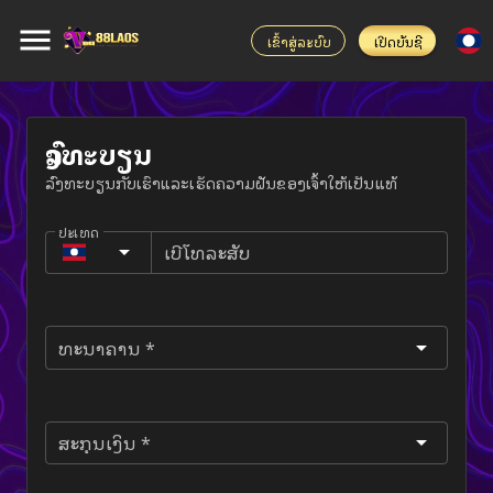
ເຂົ້າສູ່ລະບົບ
ເປີດບັນຊີ
ລົງທະບຽນ
ລົງທະບຽນກັບເຮົາແລະເຮັດຄວາມຝັນຂອງເຈົ້າໃຫ້ເປັນແທ້
ປະເທດ
Laos (ລາວ)
ເບີ​ໂທລະ​ສັບ
ທະນາຄານ *
ສະກຸນເງິນ *