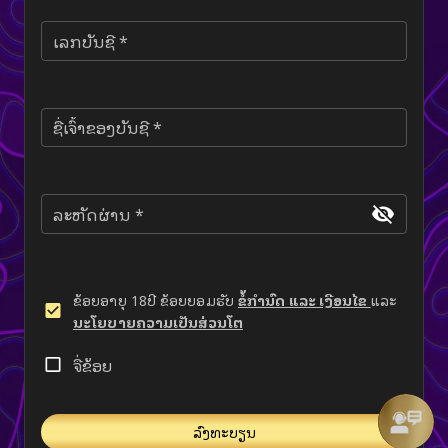
ເລກບັນຊີ *
ຊື່ເຈົ້າຂອງບັນຊີ *
ລະຫັດຜ່ານ *
ຂ້ອຍອາຍຸ 18ປີ ຂ້ອຍຍອມຮັບ
ຂໍ້ກຳນົດ ແລະ ເງືອນໄຂ
ແລະ
ນະໂຍບາຍຄວາມເປັນສ່ວນໂຕ
ຈື່ຂ້ອຍ
ລົງທະບຽນ